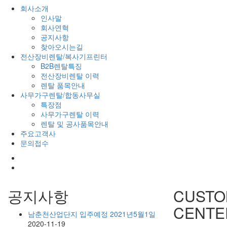
회사소개
인사말
회사연혁
공지사항
찾아오시는길
전산장비렌탈/복사기프린터
B2B렌탈특징
전산장비렌탈 이력
렌탈 품목안내
사무가구렌탈/합동사무실
특장점
사무가구렌탈 이력
렌탈 및 공사품목안내
주요고객사
문의접수
공지사항
CUSTO
CENTE
남춘천산업단지 입주예정 2021년5월1일
2020-11-19